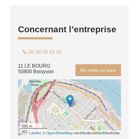
Concernant l’entreprise
06 88 58 43 58
11 LE BOURG
Me rendre sur place
50800 Boisyvon
500 m
2000 ft
Leaflet
, ©
OpenStreetMap
contributeurs/contributrices