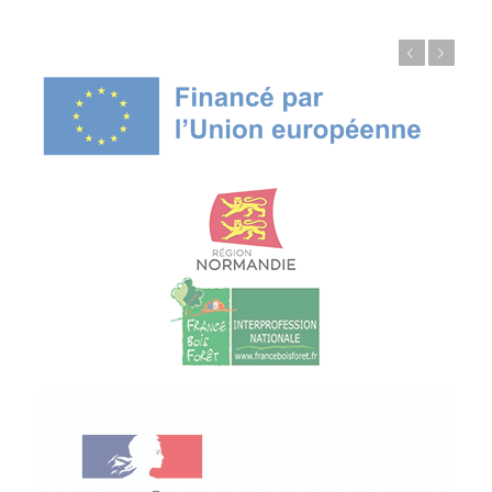
Précédent
Suivant
© Copyright - ProfessionsBois | Conception et réalisation :
Le Plus Du Web