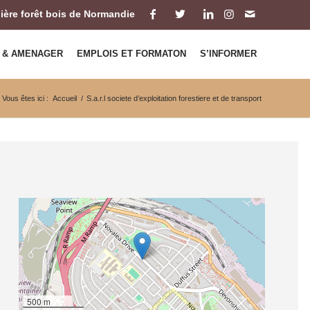
ilière forêt bois de Normandie
 & AMENAGER
EMPLOIS ET FORMATON
S’INFORMER
Vous êtes ici :
Accueil
/
S.a.r.l societe d’exploitation forestiere et de transport
500 m