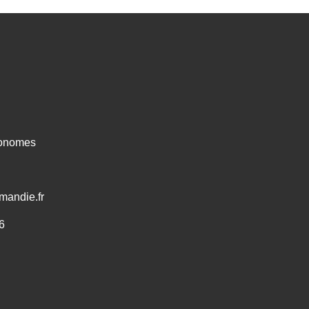
ronomes
mandie.fr
6