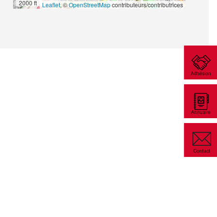
2000 ft
Leaflet
, ©
OpenStreetMap
contributeurs/contributrices