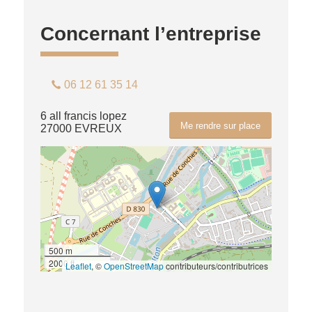
Concernant l’entreprise
06 12 61 35 14
6 all francis lopez
Me rendre sur place
27000 EVREUX
500 m
2000 ft
Leaflet
, ©
OpenStreetMap
contributeurs/contributrices