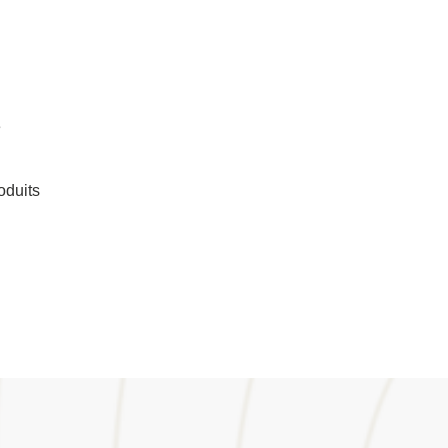
e
oduits