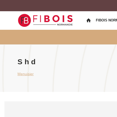
FIBOIS NOR
S h d
Menuisier