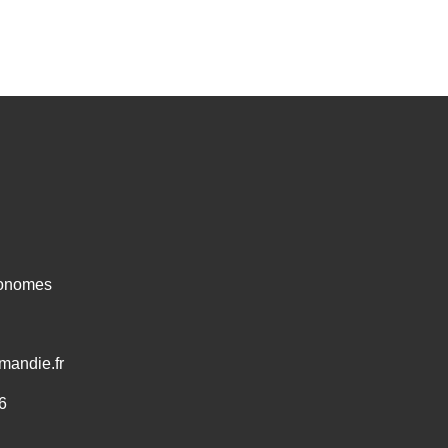
ronomes
mandie.fr
6