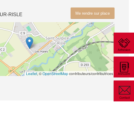
Me rendre sur place
SUR-RISLE
Leaflet
, ©
OpenStreetMap
contributeurs/contributrices