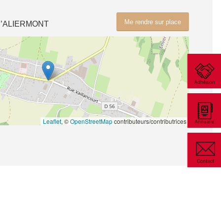
Me rendre sur place
D’ALIERMONT
Leaflet
, ©
OpenStreetMap
contributeurs/contributrices