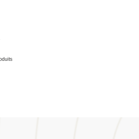
e
oduits