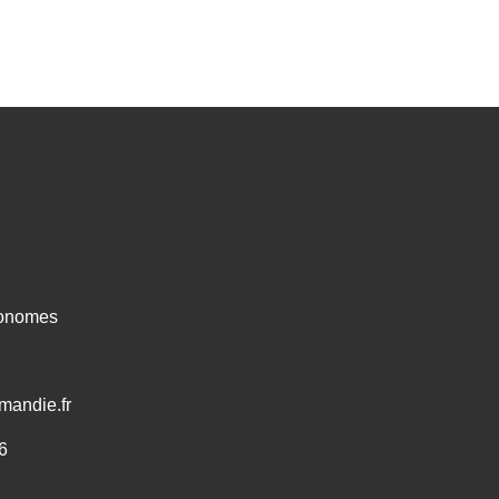
ronomes
mandie.fr
6