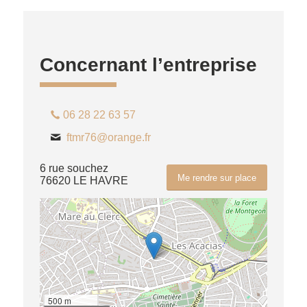
Concernant l’entreprise
06 28 22 63 57
ftmr76@orange.fr
6 rue souchez
Me rendre sur place
76620 LE HAVRE
500 m