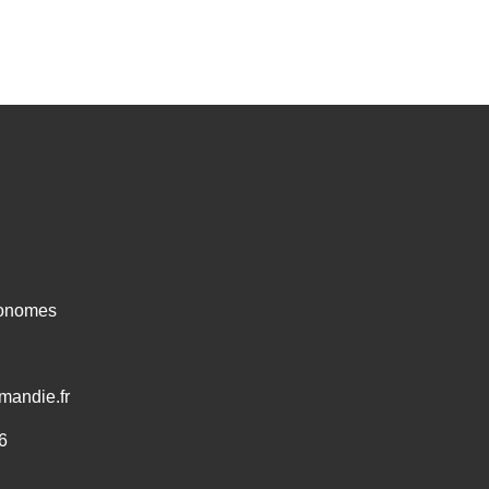
ronomes
mandie.fr
6