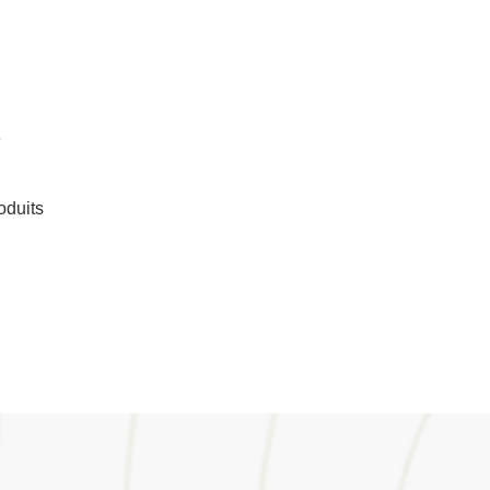
e
oduits