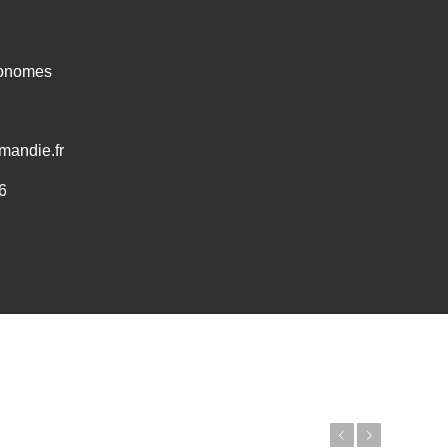
ronomes
mandie.fr
6
Précédent
Suivant