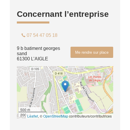
Concernant l’entreprise
07 54 47 05 18
9 b batiment georges
Me rendre sur place
sand
61300 L’AIGLE
500 m
2000 ft
Leaflet
, ©
OpenStreetMap
contributeurs/contributrices