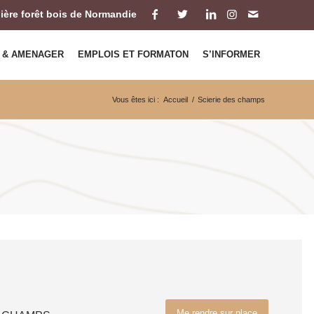
ilière forêt bois de Normandie
 & AMENAGER
EMPLOIS ET FORMATON
S’INFORMER
Vous êtes ici :
Accueil
/
Scierie des champs
Me rendre sur place