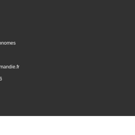
ronomes
mandie.fr
6