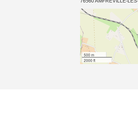
76560 AMFREVILLE-LE
500 m
2000 ft