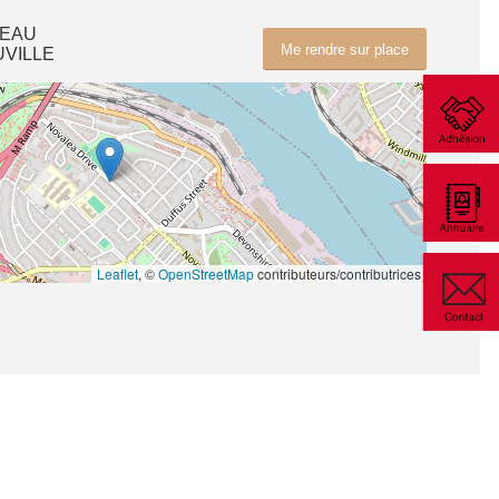
’EAU
Me rendre sur place
UVILLE
Leaflet
, ©
OpenStreetMap
contributeurs/contributrices