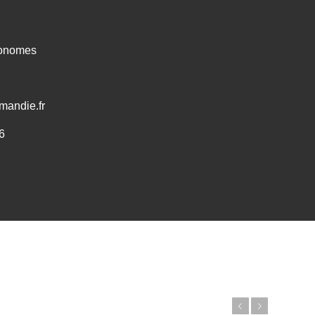
ronomes
mandie.fr
6
Précédent
Suivant