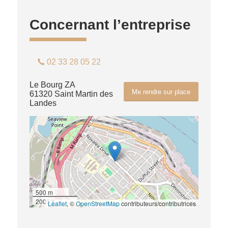
Concernant l’entreprise
02 33 28 05 22
Le Bourg ZA
Me rendre sur place
61320 Saint Martin des
Landes
500 m
2000 ft
Leaflet
, ©
OpenStreetMap
contributeurs/contributrices