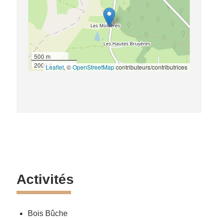
500 m
2000 ft
Leaflet
, ©
OpenStreetMap
contributeurs/contributrices
Activités
Bois Bûche