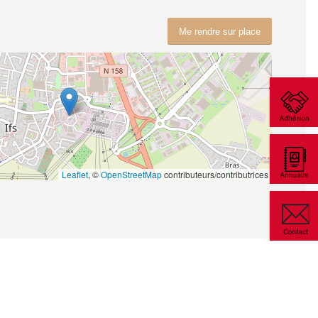
Me rendre sur place
Leaflet
, ©
OpenStreetMap
contributeurs/contributrices