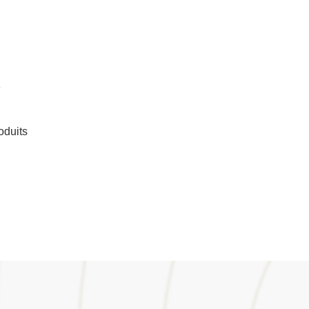
e
oduits