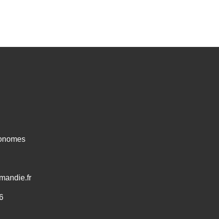
ronomes
mandie.fr
6