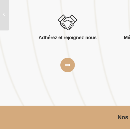
Societe jean freon elagage
Adhérez et rejoignez-nous
Mé
Nos 