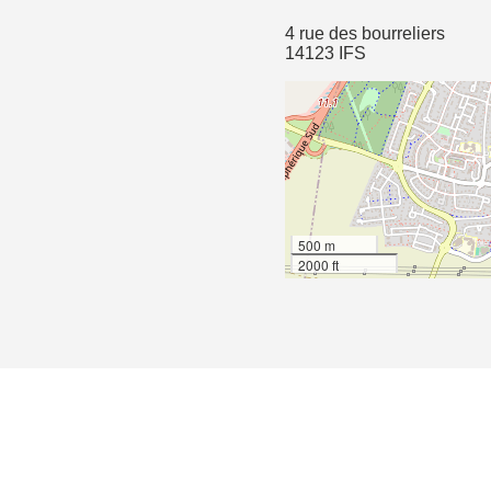
4 rue des bourreliers
14123 IFS
500 m
2000 ft