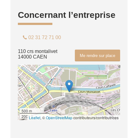
Concernant l’entreprise
02 31 72 71 00
110 crs montalivet
Me rendre sur place
14000 CAEN
500 m
2000 ft
Leaflet
, ©
OpenStreetMap
contributeurs/contributrices