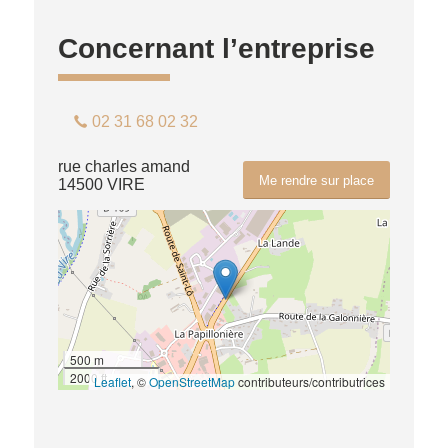
Concernant l’entreprise
02 31 68 02 32
rue charles amand
Me rendre sur place
14500 VIRE
500 m
2000 ft
Leaflet
, ©
OpenStreetMap
contributeurs/contributrices