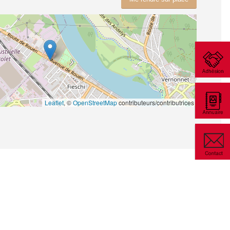
Leaflet
, ©
OpenStreetMap
contributeurs/contributrices