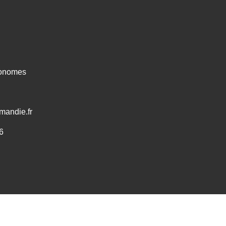
ronomes
mandie.fr
6