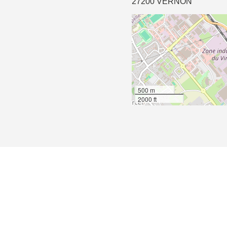
27200 VERNON
500 m
2000 ft