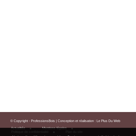
© Copyright - ProfessionsBois | Conception et réalisation :
Le Plus Du Web
Actualités
Mentions légales
Politique de confidentialité
Plan du site