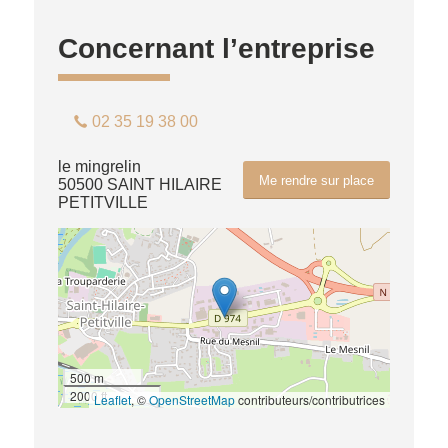
Concernant l’entreprise
02 35 19 38 00
le mingrelin
Me rendre sur place
50500 SAINT HILAIRE
PETITVILLE
500 m
2000 ft
Leaflet
, ©
OpenStreetMap
contributeurs/contributrices