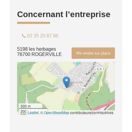
Concernant l’entreprise
02 35 20 87 86
5198 les herbages
Me rendre sur place
76700 ROGERVILLE
500 m
2000 ft
Leaflet
, ©
OpenStreetMap
contributeurs/contributrices