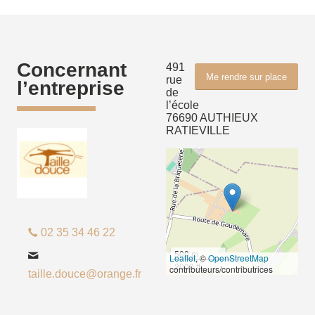
Concernant
491
Me rendre sur place
rue
l’entreprise
de
l’école
76690 AUTHIEUX
RATIEVILLE
02 35 34 46 22
500 m
Leaflet
, ©
OpenStreetMap
2000 ft
contributeurs/contributrices
taille.douce@orange.fr