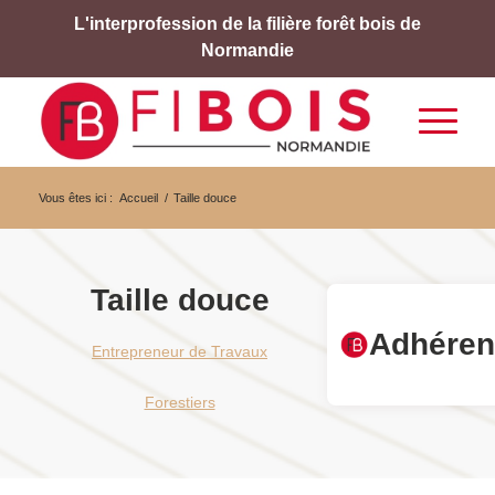
L'interprofession de la filière forêt bois de
Normandie
Vous êtes ici :
Accueil
/
Taille douce
Taille douce
Adhéren
Entrepreneur de Travaux
Forestiers