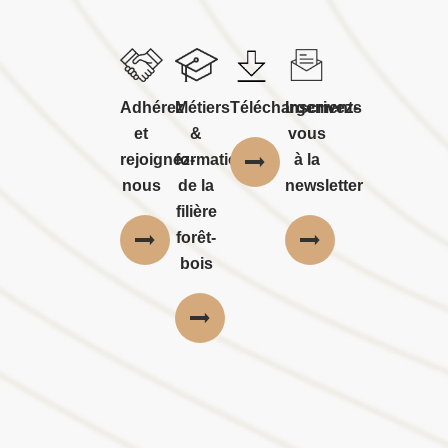
Adhérez
Métiers
Téléchargements
Inscrivez-
et
&
vous
rejoignez-
formations
à la
nous
de la
newsletter
filière
forêt-
bois