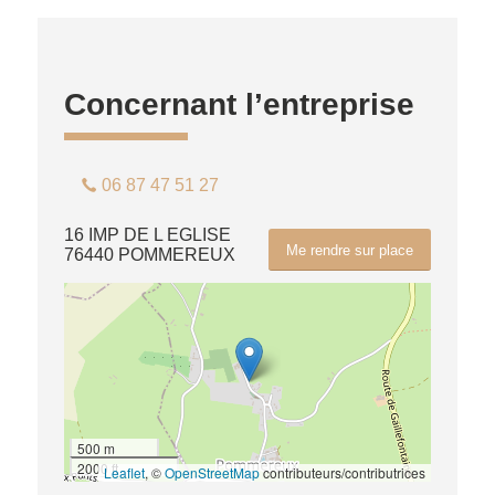
Concernant l’entreprise
06 87 47 51 27
16 IMP DE L EGLISE
Me rendre sur place
76440 POMMEREUX
500 m
2000 ft
Leaflet
, ©
OpenStreetMap
contributeurs/contributrices