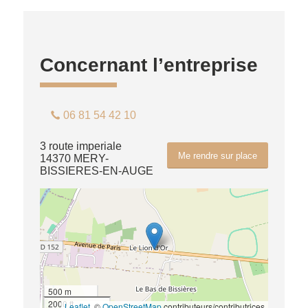
Concernant l’entreprise
06 81 54 42 10
3 route imperiale
Me rendre sur place
14370 MERY-
BISSIERES-EN-AUGE
500 m
2000 ft
Leaflet
, ©
OpenStreetMap
contributeurs/contributrices