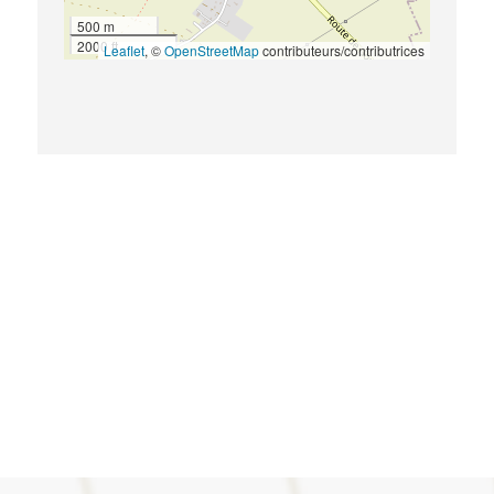
500 m
2000 ft
Leaflet
, ©
OpenStreetMap
contributeurs/contributrices