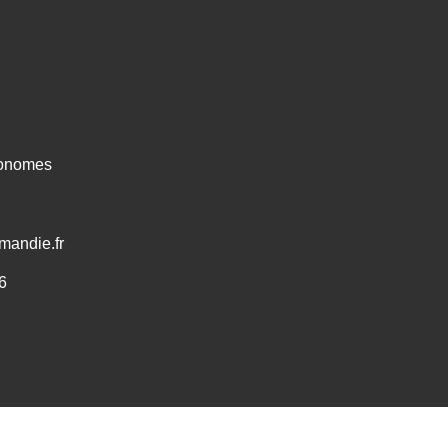
ronomes
mandie.fr
6