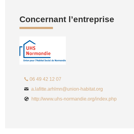
Concernant l’entreprise
06 49 42 12 07
a.lafitte.arhlmn@union-habitat.org
http://www.uhs-normandie.org/index.php