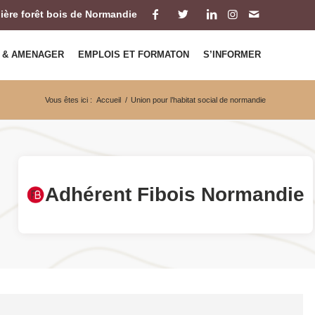
ilière forêt bois de Normandie
 & AMENAGER
EMPLOIS ET FORMATON
S’INFORMER
Vous êtes ici :
Accueil
/
Union pour l’habitat social de normandie
Adhérent Fibois Normandie