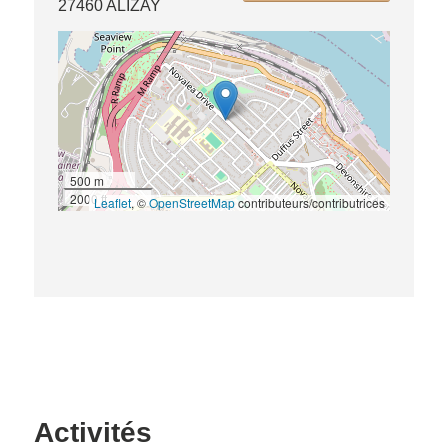
27460 ALIZAY
500 m
2000 ft
Leaflet
, ©
OpenStreetMap
contributeurs/contributrices
Activités