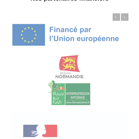
Précédent
Suivant
© Copyright - ProfessionsBois | Conception et réalisation :
Le Plus Du Web