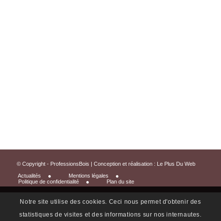
© Copyright - ProfessionsBois | Conception et réalisation :
Le Plus Du Web
Actualités
Mentions légales
Politique de confidentialité
Plan du site
Notre site utilise des cookies. Ceci nous permet d'obtenir des
statistiques de visites et des informations sur nos internautes.