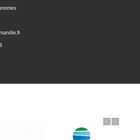
ronomes
mandie.fr
6
Précédent
Suivant