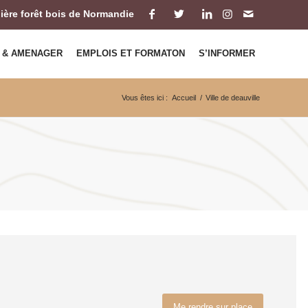
ilière forêt bois de Normandie
 & AMENAGER
EMPLOIS ET FORMATON
S’INFORMER
Vous êtes ici :
Accueil
/
Ville de deauville
Me rendre sur place