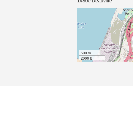
14800 Deauville
500 m
2000 ft