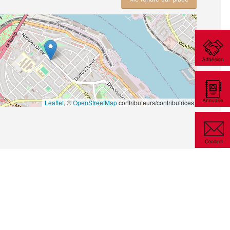
Leaflet
, ©
OpenStreetMap
contributeurs/contributrices