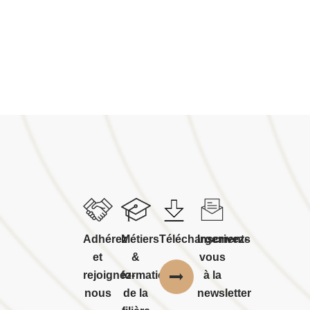
Adhérez
Métiers
Téléchargements
Inscrivez-
et
&
vous
rejoignez-
formations
à la
nous
de la
newsletter