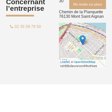
Concernant
30
Me rendre sur place
l’entreprise
Chemin de la Planquette
76130 Mont Saint Aignan
02 35 59 79 50
500 m
Leaflet
, ©
OpenStreetMap
2000 ft
contributeurs/contributrices