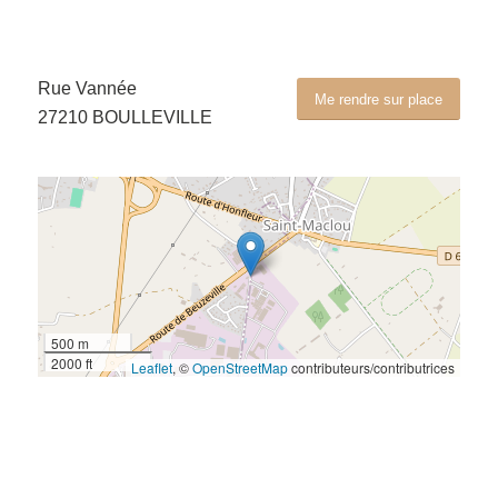
Rue Vannée
Me rendre sur place
27210 BOULLEVILLE
500 m
2000 ft
Leaflet
, ©
OpenStreetMap
contributeurs/contributrices