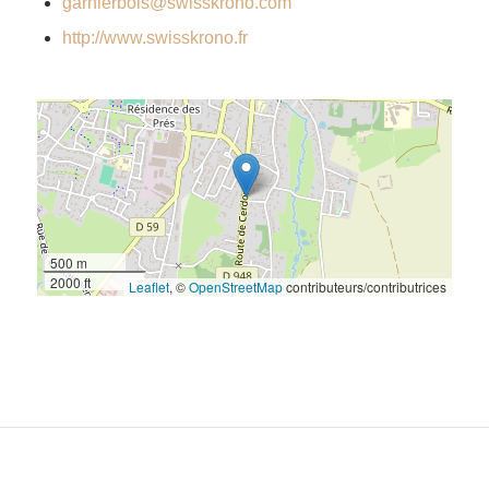
garnierbois@swisskrono.com
http://www.swisskrono.fr
500 m
2000 ft
Leaflet
, ©
OpenStreetMap
contributeurs/contributrices