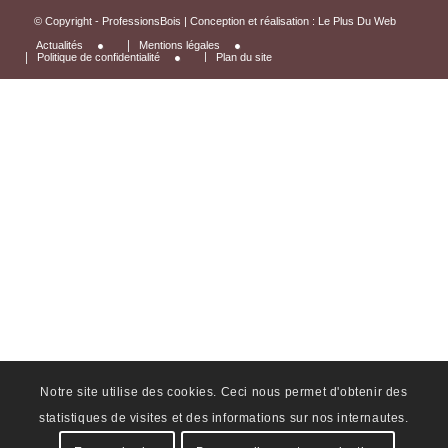
© Copyright - ProfessionsBois | Conception et réalisation :
Le Plus Du Web
Actualités
Mentions légales
Politique de confidentialité
Plan du site
Notre site utilise des cookies. Ceci nous permet d'obtenir des
statistiques de visites et des informations sur nos internautes.