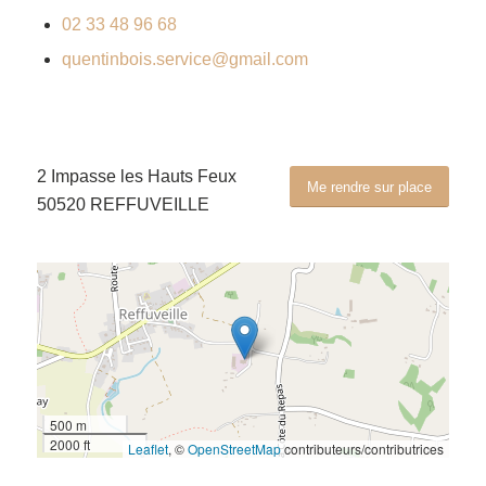
02 33 48 96 68
quentinbois.service@gmail.com
2 Impasse les Hauts Feux
Me rendre sur place
50520 REFFUVEILLE
500 m
2000 ft
Leaflet
, ©
OpenStreetMap
contributeurs/contributrices