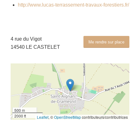
http://www.lucas-terrassement-travaux-forestiers.fr/
4 rue du Vigot
Me rendre sur place
14540 LE CASTELET
500 m
2000 ft
Leaflet
, ©
OpenStreetMap
contributeurs/contributrices