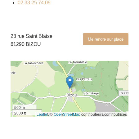
02 33 25 74 09
23 rue Saint Blaise
Me rendre sur place
61290 BIZOU
500 m
2000 ft
Leaflet
, ©
OpenStreetMap
contributeurs/contributrices