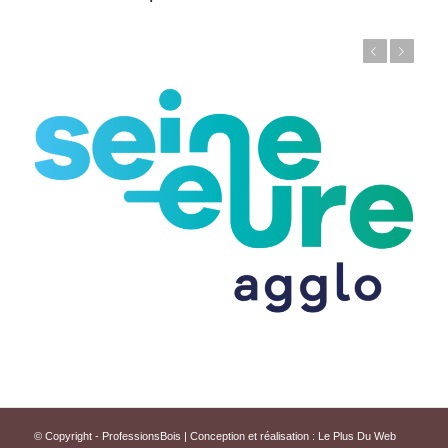
Précédent
Suivant
© Copyright - ProfessionsBois | Conception et réalisation :
Le Plus Du Web