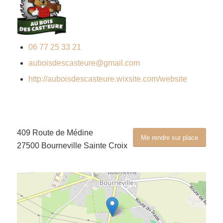
06 77 25 33 21
auboisdescasteure@gmail.com
http://auboisdescasteure.wixsite.com/website
409 Route de Médine
Me rendre sur place
27500 Bourneville Sainte Croix