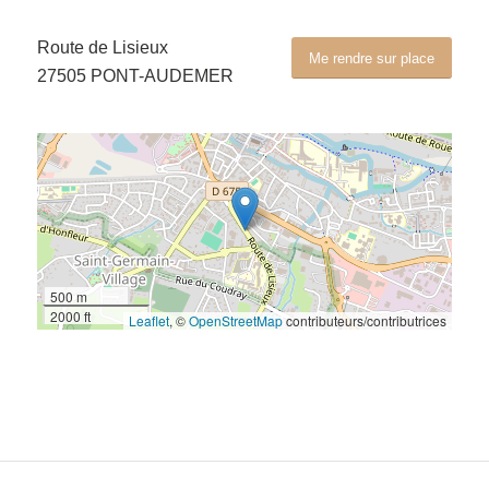
Route de Lisieux
Me rendre sur place
27505 PONT-AUDEMER
500 m
2000 ft
Leaflet
, ©
OpenStreetMap
contributeurs/contributrices