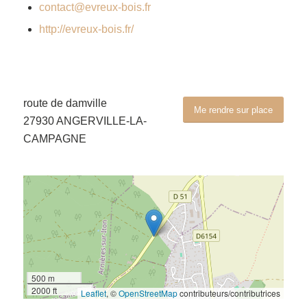
contact@evreux-bois.fr
http://evreux-bois.fr/
route de damville
Me rendre sur place
27930 ANGERVILLE-LA-
CAMPAGNE
500 m
2000 ft
Leaflet
, ©
OpenStreetMap
contributeurs/contributrices