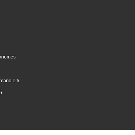
ronomes
mandie.fr
6