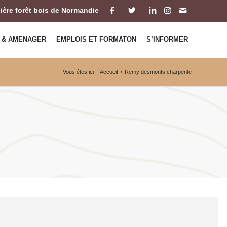
ilière forêt bois de Normandie
 & AMENAGER
EMPLOIS ET FORMATON
S’INFORMER
Vous êtes ici :
Accueil
/
Remy desmonts charpente