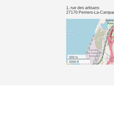
1, rue des artisans
27170 Perriers-La-Campa
500 m
2000 ft