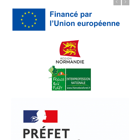
Précédent
Suivant
© Copyright - ProfessionsBois | Conception et réalisation :
Le Plus Du Web
Actualités
Mentions légales
Politique de confidentialité
Plan du site