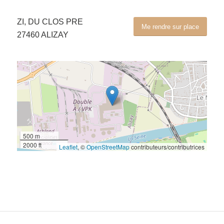
ZI, DU CLOS PRE
Me rendre sur place
27460 ALIZAY
500 m
2000 ft
Leaflet
, ©
OpenStreetMap
contributeurs/contributrices