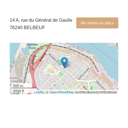
14 A, rue du Général de Gaulle
Me rendre sur place
76240 BELBEUF
500 m
2000 ft
Leaflet
, ©
OpenStreetMap
contributeurs/contributrices