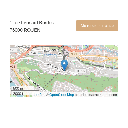
1 rue Léonard Bordes
Me rendre sur place
76000 ROUEN
500 m
2000 ft
Leaflet
, ©
OpenStreetMap
contributeurs/contributrices