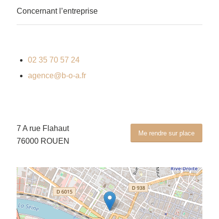
Concernant l’entreprise
02 35 70 57 24
agence@b-o-a.fr
7 A rue Flahaut
Me rendre sur place
76000 ROUEN