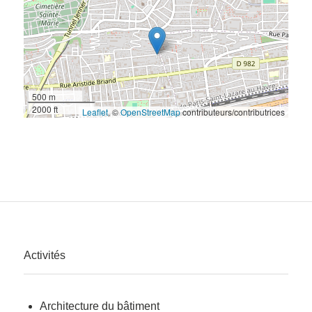
500 m
2000 ft
Leaflet
, ©
OpenStreetMap
contributeurs/contributrices
Activités
Architecture du bâtiment