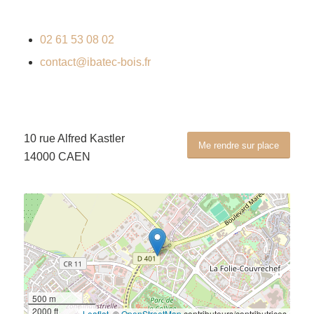
02 61 53 08 02
contact@ibatec-bois.fr
10 rue Alfred Kastler
Me rendre sur place
14000 CAEN
500 m
2000 ft
Leaflet
, ©
OpenStreetMap
contributeurs/contributrices