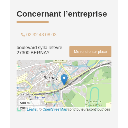
Concernant l’entreprise
02 32 43 08 03
boulevard sylla lefevre
Me rendre sur place
27300 BERNAY
500 m
2000 ft
Leaflet
, ©
OpenStreetMap
contributeurs/contributrices