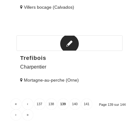
Villers bocage (Calvados)
Trefibois
Charpentier
Mortagne-au-perche (Orne)
«
‹
137
138
139
140
141
Page 139 sur 144
›
»